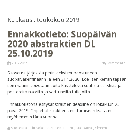
Kuukausi: toukokuu 2019
Ennakkotieto: Suopäivän
2020 abstraktien DL
25.10.2019
23.5.2019
Kommentoi
Suoseura järjestää perinteeksi muodostuneen
suopäiväseminaarin jälleen 31.1.2020. Edellisen kerran tapaan
seminaariin toivotaan soita käsitteleviä suullisia esityksiä ja
postereita nuorilta ja varttuneilta tutkijoilta.
Ennakkotietona esitysabstraktien deadline on lokakuun 25.
päivä 2019. Ohjeet abstraktien lähettämiseen lisätään
myöhemmin tänä vuonna.
suoseura
Kokoukset, seminaarit
,
Suopäivä
,
Yleinen