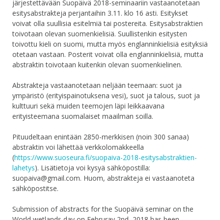
järjestettävään Suopäivä 2018-seminaariin vastaanotetaan
esitysabstrakteja perjantaihin 3.11. klo 16 asti. Esitykset
voivat olla suullisia esitelmiä tai postereita. Esitysabstraktien
toivotaan olevan suomenkielisiä. Suullistenkin esitysten
toivottu kieli on suomi, mutta myös englanninkielisiä esityksiä
otetaan vastaan. Posterit voivat olla englanninkielisiä, mutta
abstraktin toivotaan kuitenkin olevan suomenkielinen.
Abstrakteja vastaanotetaan neljään teemaan: suot ja
ympäristö (erityispainotuksena vesi), suot ja talous, suot ja
kulttuuri sekä muiden teemojen läpi leikkaavana
erityisteemana suomalaiset maailman soilla.
Pituudeltaan enintään 2850-merkkisen (noin 300 sanaa)
abstraktin voi lähettää verkkolomakkeella
(
https://www.suoseura.fi/suopaiva-2018-esitysabstraktien-
lahetys
). Lisätietoja voi kysyä sähköpostilla:
suopaiva@gmail.com. Huom, abstrakteja ei vastaanoteta
sähköpostitse.
Submission of abstracts for the Suopäivä seminar on the
World wetlands day on Februray 2nd, 2018 has been