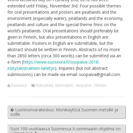
extended until Friday, November 3rd. Four possible themes
for oral presentations and posters are peatlands and the
environment (especially water), peatlands and the economy,
peatlands and culture and the special theme finns on the
world’s peatlands. Oral presentations should preferably be
given in Finnish, but also presentations in English are
submittable. Posters in English are submittable, but the
abstract should be written in Finnish. Abstracts of no more
than 2850 letters (circa 300 words) can be submitted via an
e-form (
https://www.suoseura.fi/suopaiva-2018-
esitysabstraktien-lahetys
). Inquiries (but not abstract
submissions) can be made via email: suopaiva@gmail.com.
suoseura
Kokoukset, seminaarit
,
Suopäivä
,
Yleinen
Luonnonvarakeskus: Monikäyttöä Suomen metsille ja
soille
Suot 100-vuotiaassa Suomessa II-seminaarin ohjelma on