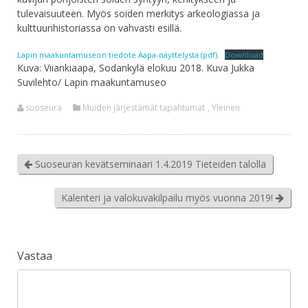
tulevaisuuteen. Myös soiden merkitys arkeologiassa ja
kulttuurihistoriassa on vahvasti esillä.
Lapin maakuntamuseon tiedote Aapa-näyttelystä (pdf).
Download
Kuva: Viiankiaapa, Sodankylä elokuu 2018. Kuva Jukka
Suvilehto/ Lapin maakuntamuseo
suoseura
Muiden järjestämät tapahtumat
,
Yleinen
Suoseuran kevätseminaari 1.4.2019 Tieteiden talolla
Kalenteri ja valokuvakilpailu myös vuonna 2019!
Vastaa