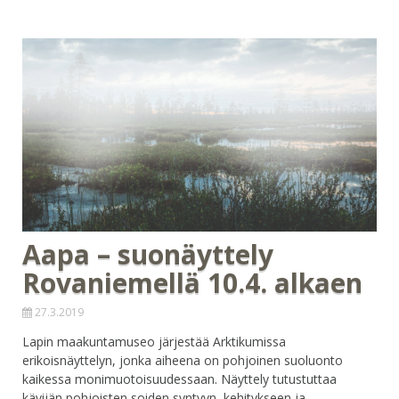
Aapa – suonäyttely
Rovaniemellä 10.4. alkaen
27.3.2019
Lapin maakuntamuseo järjestää Arktikumissa
erikoisnäyttelyn, jonka aiheena on pohjoinen suoluonto
kaikessa monimuotoisuudessaan. Näyttely tutustuttaa
kävijän pohjoisten soiden syntyyn, kehitykseen ja