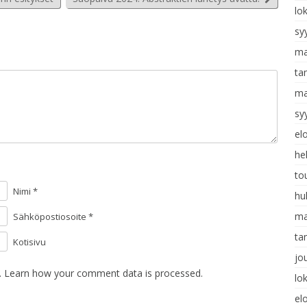
lo
sy
ma
ta
ma
sy
el
he
to
Nimi *
hu
ma
Sähköpostiosoite *
ta
Kotisivu
jo
.
Learn how your comment data is processed
.
lo
el