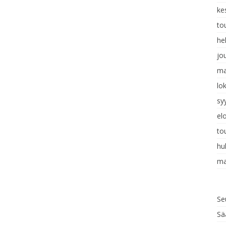
ke
to
he
jo
ma
lo
sy
el
to
hu
ma
Se
Sä