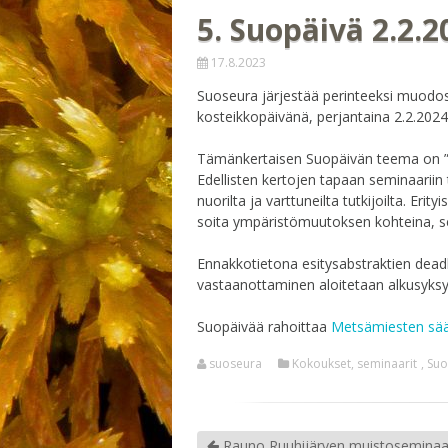
5. Suopäivä 2.2.2
17.8.2023
Suoseura järjestää perinteeksi muodos
kosteikkopäivänä, perjantaina 2.2.2024.
Tämänkertaisen Suopäivän teema on ”Suo
Edellisten kertojen tapaan seminaariin t
nuorilta ja varttuneilta tutkijoilta. Eri
soita ympäristömuutoksen kohteina, sen h
Ennakkotietona esitysabstraktien dead
vastaanottaminen aloitetaan alkusyksyst
Suopäivää rahoittaa
Metsämiesten sää
suoseura
Kokoukset, seminaarit
,
Suo
Rauno Ruuhijärven muistoseminaar