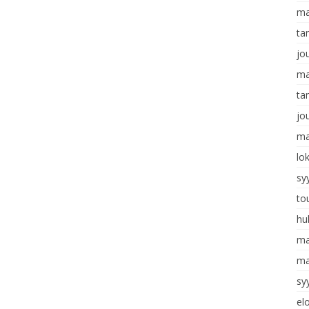
ma
ta
jo
ma
ta
jo
ma
lo
sy
to
hu
ma
ma
sy
el