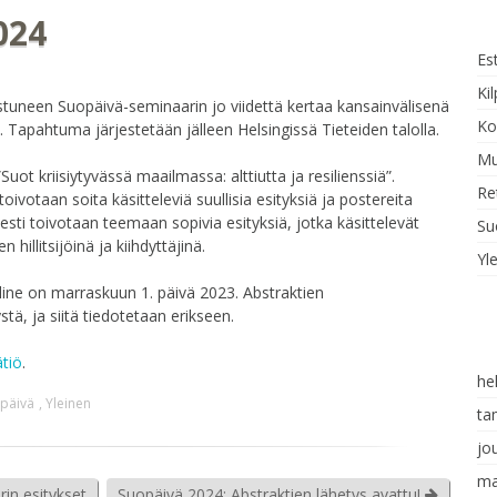
024
Es
Kil
tuneen Suopäivä-seminaarin jo viidettä kertaa kansainvälisenä
Ko
 Tapahtuma järjestetään jälleen Helsingissä Tieteiden talolla.
Mu
t kriisiytyvässä maailmassa: alttiutta ja resilienssiä”.
Re
oivotaan soita käsitteleviä suullisia esityksiä ja postereita
tyisesti toivotaan teemaan sopivia esityksiä, jotka käsittelevät
Su
illitsijöinä ja kiihdyttäjinä.
Yl
line on marraskuun 1. päivä 2023. Abstraktien
ä, ja siitä tiedotetaan erikseen.
tiö
.
he
päivä
,
Yleinen
ta
jo
ma
in esitykset
Suopäivä 2024: Abstraktien lähetys avattu!