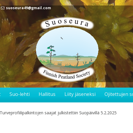
suoseura49@gmail.com
t
Suo-lehti
Hallitus
Liity jäseneksi
Ojitettujen 
eprofiilipalkintojen saajat julkistettiin Suopäivillä 5.2.2025