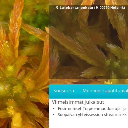
Siirry
Latokartanonkaari 9, 00790 Helsinki
sisältöön
Suoseura
Menneet tapahtuma
Viimeisimmät julkaisut
Ensimmäiset Turpeenmuodostaja- ja Turv
Suopäivän yhteissession stream-linkki