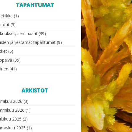
TAPAHTUMAT
tetiikka
(1)
pailut
(5)
koukset, seminaarit
(39)
iden järjestämät tapahtumat
(9)
tket
(5)
opäivä
(35)
einen
(41)
ARKISTOT
lmikuu 2026
(3)
mmikuu 2026
(1)
ulukuu 2025
(2)
rraskuu 2025
(1)