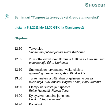
Suoseur
Seminaari "Turpeesta terveydeksi & suosta moneksi"
tiistaina 8.2.2011 klo 12.30 GTK:lla Otaniemessä.
Ohjelma
12:30
Tervetuloa
Suoseuran puheenjohtaja Riitta Korhonen
12:35
20 vuotta kylpyturvetutkimusta GTK:ssa - tuloksia, suo
erikoistutkija Riitta Korhonen
13:10
Suomalaisen turvesaunan vaikutuksista
gynekologi Leena Larva, Aino Klinikat Oy
13:30
Turve hiusten ja päänahan ongelmien hoidossa
hiustutkija, LuK Annikki Hagros-Koski, HiusAkatemia
13:50
Elämyksiä suosta ja turpeesta
Reino Haanpää, Reinon Tupa
14:00
Kylpytyrve tuotteina ja hoitona
Heikki Ruha, Lehtopeat
14:20
Kahvitauko