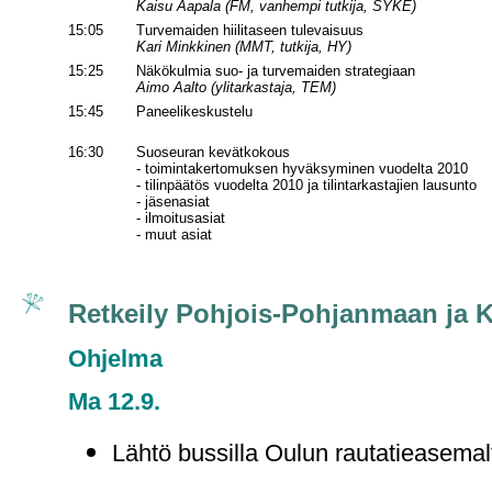
Kaisu Aapala (FM, vanhempi tutkija, SYKE)
15:05
Turvemaiden hiilitaseen tulevaisuus
Kari Minkkinen (MMT, tutkija, HY)
15:25
Näkökulmia suo- ja turvemaiden strategiaan
Aimo Aalto (ylitarkastaja, TEM)
15:45
Paneelikeskustelu
16:30
Suoseuran kevätkokous
- toimintakertomuksen hyväksyminen vuodelta 2010
- tilinpäätös vuodelta 2010 ja tilintarkastajien lausunto
- jäsenasiat
- ilmoitusasiat
- muut asiat
Retkeily Pohjois-Pohjanmaan ja Ka
Ohjelma
Ma 12.9.
Lähtö bussilla Oulun rautatieasemal