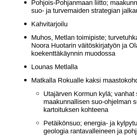
Pohjois-Pohjanmaan liitto; maakunna
suo- ja turvemaiden strategian jalk
Kahvitarjoilu
Muhos, Metlan toimipiste; turvetuh
Noora Huotarin väitöskirjatyön ja O
koekenttäkäynnin muodossa
Lounas Metlalla
Matkalla Rokualle kaksi maastokohd
Utajärven Kormun kylä; vanhat 
maakunnallisen suo-ohjelman su
kartoituksen kohteena
Petäikönsuo; energia- ja kylpy
geologia rantavalleineen ja po