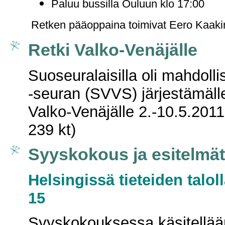
Paluu bussilla Ouluun klo 17:00
Retken pääoppaina toimivat Eero Kaaki
Retki Valko-Venäjälle
Suoseuralaisilla oli mahdoll
-seuran (SVVS) järjestämälle 
Valko-Venäjälle 2.-10.5.201
239 kt)
Syyskokous ja esitelmät
Helsingissä tieteiden taloll
15
Syyskokouksessa käsitellää