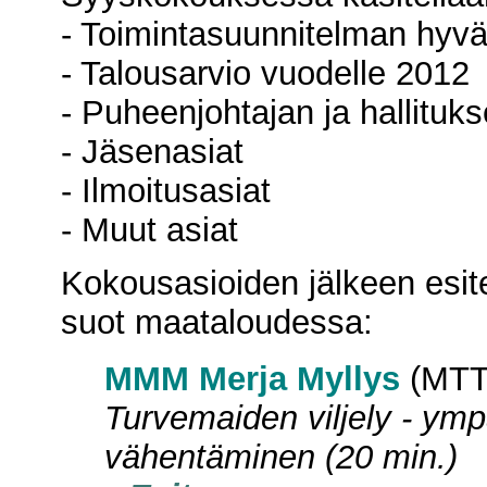
- Toimintasuunnitelman hyv
- Talousarvio vuodelle 2012
- Puheenjohtajan ja hallituk
- Jäsenasiat
- Ilmoitusasiat
- Muut asiat
Kokousasioiden jälkeen esit
suot maataloudessa:
MMM Merja Myllys
(MTT
Turvemaiden viljely - ymp
vähentäminen (20 min.)